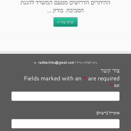
ההיתרים הדרושים מטעם המשרד להגנת
הסביבה. בודק ...
קרא עוד »
ניתן לשלוח מייל ל
raditech4u@gmail.com
או
צור קשר
Fields marked with an
*
are required
שם
*
אימייל (רשות)