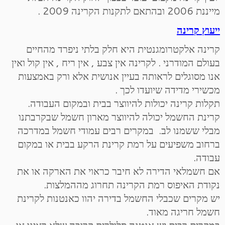
מייננת 2006 ובהתאם לתקנות הקרינה 2009 .
ייעוץ קרינה
קרינה אלקטרומגנטית היא חלק בלתי ניפרד מהחיים
בעולם המודרני . לקרינה אין צבע , אין ריח , אין קול ואין
אנו מסוגלים לראותה בעיין אנושית אלא ורק באמצעות
מכשירי מדידה שיועדו לכך .
תקלות קרינה יכולות להיווצר בבית ובמקום העבודה.
קרינת החשמל יכולה להיווצר מארון חשמל שבקרבתנו
מבלי ששמנו לב. במקרים רבים עמודי חשמל במדרכה
ברחוב משפיעים על רמת קרינת הרקע בבית או במקום
עבודה.
אם חשמלאי הדירה לא חיבר כראוי את הארקה או את
נקודת האיפוס רמת הקרינה תחרוג מההמלצות.
יש מקרים שכבלי החשמל בדירה יהוו כאנטנות לקרינת
חשמל חריגה מאוד.
במקרים רבים יש אנטנה סלולרית קרובה שלא ראינו או