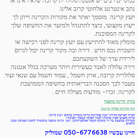
נתב אינטרנט אלחוטי קרוב אלינו.
יועץ קרינה מוסמך יאתר את מקורות הקרינה וייתן לך
ייעוץ מקצועי, כיצד להתנהל ולמזער את החשיפה שלך
לקרינה המסוכנת.
מומלץ מאוד להתייעץ עם יועץ קרינה לפני רכישה או
השכרת נכס חדש . דירה ובה מקור קרינה יכול לגרום
לירידת ערך של השקעתכם.
דירה עלולה לאבד כעשירית ויותר מערכה בגלל אנטנה
סלולרית קרובה, ארון חשמל , עמוד חשמל עם שנאי ועוד.
מעבר לכך הסכנה הבריאותית בחשיפה הממושכת
לקרינה. זכרו- מודעות מצילה חיים .
בודק קרינה מוסמך
חוק הקרינה הבלתי מייננת
חברת ראדיטק מדידה ייעוץ ופתרונות קרינה מומחית בתחום ייעוץ קרינה.
שרות מקצועי אמין ואיכותי למגזר הפרטי העסקי והציבורי.
המדידה מבוצעת על ידי מהנדס חשמל ואלקטרוניקה, יועץ קרינה מוסמך מהמשרד להגנת הסביבה ומכון
התקנים .
חייגו עכשיו 050-6776638 שמוליק