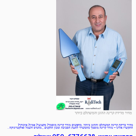
מחיר מדידת קרינה ההוגן והמשתלם ביותר
מחיר בדיקת קרינה המשתלם וההוגן ביותר. מחפשים מודד קרינה מוסמך? מקצועי? אמין? איכותי?
התקשרו אלינו – מודד קרינה מוסמך מהמשרד להגנת הסביבה ומכון התקנים , מהנדס חשמל ואלקטרוניקה .