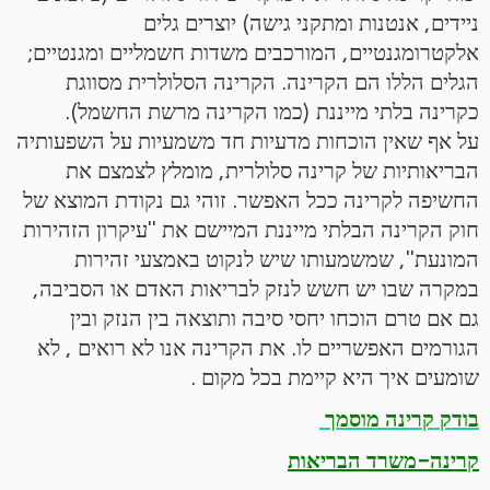
ניידים, אנטנות ומתקני גישה) יוצרים גלים
אלקטרומגנטיים, המורכבים משדות חשמליים ומגנטיים;
הגלים הללו הם הקרינה. הקרינה הסלולרית מסווגת
כקרינה בלתי מייננת (כמו הקרינה מרשת החשמל).
על אף שאין הוכחות מדעיות חד משמעיות על השפעותיה
הבריאותיות של קרינה סלולרית, מומלץ לצמצם את
החשיפה לקרינה ככל האפשר. זוהי גם נקודת המוצא של
חוק הקרינה הבלתי מייננת המיישם את "עיקרון הזהירות
המונעת", שמשמעותו שיש לנקוט באמצעי זהירות
במקרה שבו יש חשש לנזק לבריאות האדם או הסביבה,
גם אם טרם הוכחו יחסי סיבה ותוצאה בין הנזק ובין
הגורמים האפשריים לו. את הקרינה אנו לא רואים , לא
שומעים איך היא קיימת בכל מקום .
בודק קרינה מוסמך
קרינה-משרד הבריאות