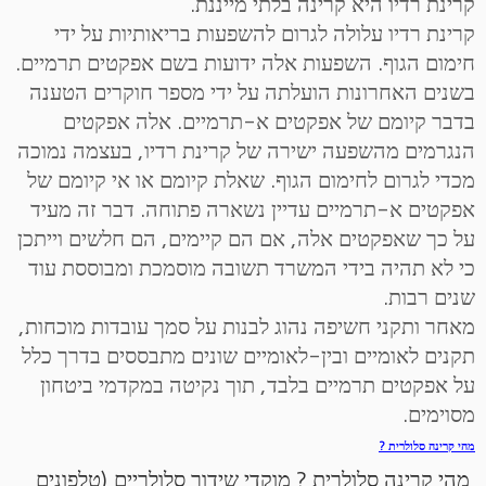
קרינת רדיו היא קרינה בלתי מייננת.
קרינת רדיו עלולה לגרום להשפעות בריאותיות על ידי
חימום הגוף. השפעות אלה ידועות בשם אפקטים תרמיים.
בשנים האחרונות הועלתה על ידי מספר חוקרים הטענה
בדבר קיומם של אפקטים א-תרמיים. אלה אפקטים
הנגרמים מהשפעה ישירה של קרינת רדיו, בעצמה נמוכה
מכדי לגרום לחימום הגוף. שאלת קיומם או אי קיומם של
אפקטים א-תרמיים עדיין נשארה פתוחה. דבר זה מעיד
על כך שאפקטים אלה, אם הם קיימים, הם חלשים וייתכן
כי לא תהיה בידי המשרד תשובה מוסמכת ומבוססת עוד
שנים רבות.
מאחר ותקני חשיפה נהוג לבנות על סמך עובדות מוכחות,
תקנים לאומיים ובין-לאומיים שונים מתבססים בדרך כלל
על אפקטים תרמיים בלבד, תוך נקיטה במקדמי ביטחון
מסוימים.
מהי קרינה
סלולרית
?
מהי קרינה סלולרית ? מוקדי שידור סלולריים (טלפונים